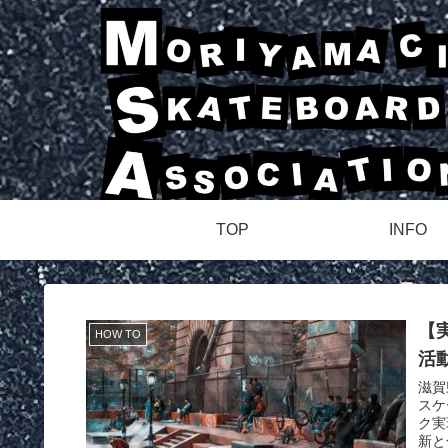
TOP
INFO
【
HOW TO
活
滋賀
スケ
ク実
新と