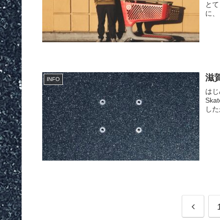
とて
に、
滋
INFO
はじ
Ska
した