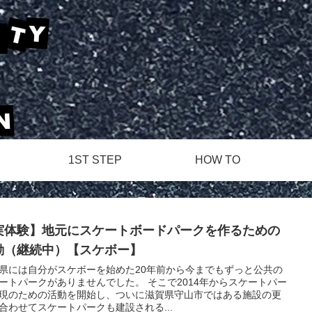
1ST STEP
HOW TO
実体験】地元にスケートボードパークを作るための
動（継続中）【スケボー】
県には自分がスケボーを始めた20年前から今までもずっと公共の
ートパークがありませんでした。 そこで2014年からスケートパー
現のための活動を開始し、ついに滋賀県守山市ではある施設の更
合わせてスケートパークも建設される...