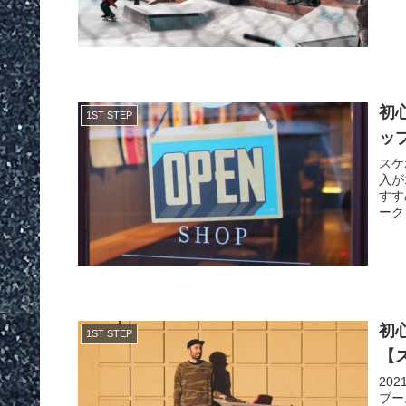
初
1ST STEP
ッ
スケ
入が
すす
ーク
初
1ST STEP
【
20
ブー